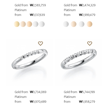
Gold from
₩2,583,759
Gold from
₩2,474,329
Platinum
Platinum
from
₩3,137,639
from
₩2,999,479
Gold from
₩3,734,069
Gold from
₩5,744,199
Platinum
Platinum
from
₩3,970,489
from
₩5,958,279