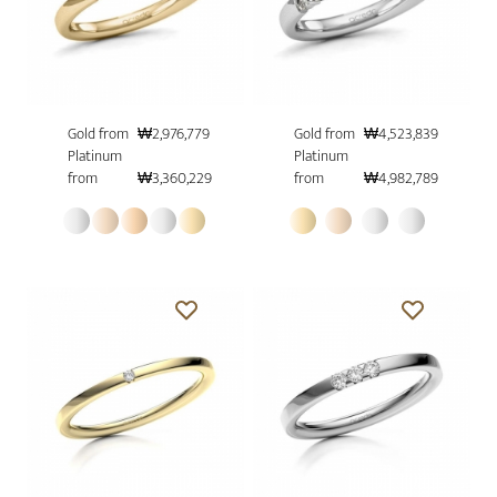
Gold from
₩2,976,779
Gold from
₩4,523,839
Platinum
Platinum
from
₩3,360,229
from
₩4,982,789