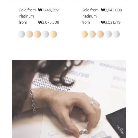
Gold from
₩1,749,059
Gold from
₩2,643,089
Platinum
Platinum
from
₩2,075,509
from
₩3,031,719