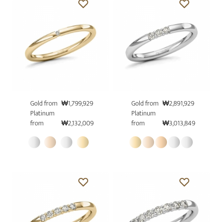
Gold from
₩1,799,929
Gold from
₩2,891,929
Platinum
Platinum
from
₩2,132,009
from
₩3,013,849