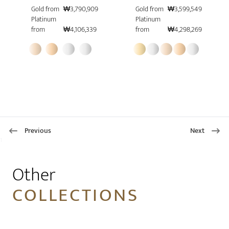
Gold from
₩3,790,909
Gold from
₩3,599,549
Platinum
Platinum
from
₩4,106,339
from
₩4,298,269
Previous
Next
1
Other
COLLECTIONS