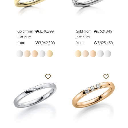
Gold from
₩3,516,399
Gold from
₩5,521,349
Platinum
Platinum
from
₩3,942,309
from
₩5,925,459