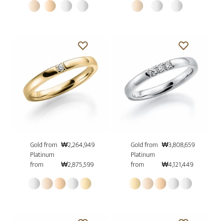
Gold from
₩2,264,949
Gold from
₩3,808,659
Platinum
Platinum
from
₩2,875,599
from
₩4,121,449