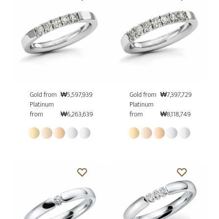
Gold from
₩5,597,939
Gold from
₩7,397,729
Platinum
Platinum
from
₩6,263,639
from
₩8,118,749