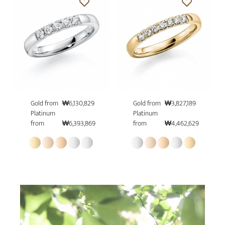
Gold from
₩6,130,829
Gold from
₩3,827,189
Platinum
Platinum
from
₩6,393,869
from
₩4,462,629