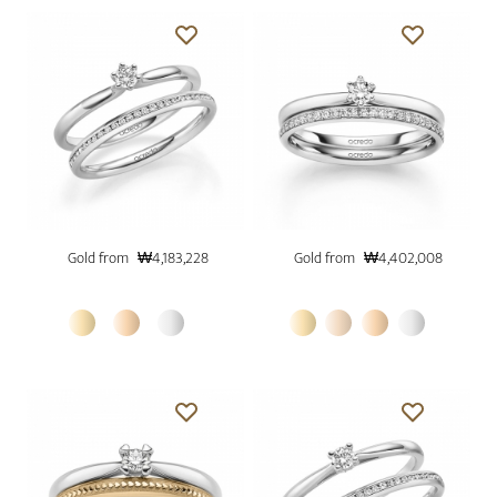
Gold from
₩4,183,228
Gold from
₩4,402,008