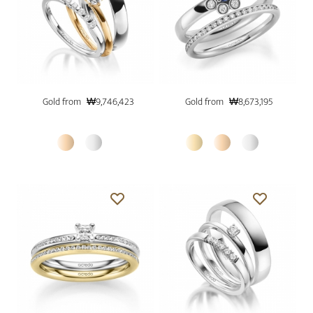
Gold from
₩9,746,423
Gold from
₩8,673,195