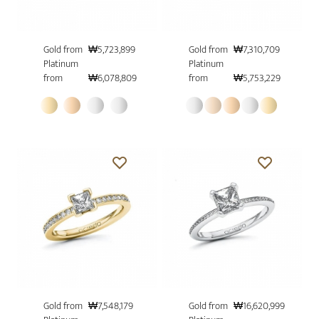
Gold from
₩5,723,899
Gold from
₩7,310,709
Platinum
Platinum
from
₩6,078,809
from
₩5,753,229
Gold from
₩7,548,179
Gold from
₩16,620,999