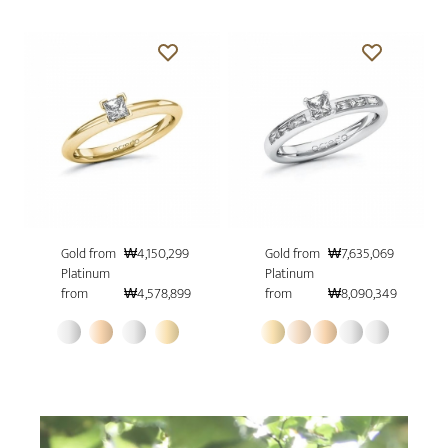
Gold from
₩4,150,299
Gold from
₩7,635,069
Platinum
Platinum
from
₩4,578,899
from
₩8,090,349