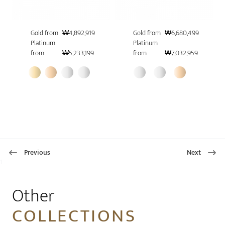
Gold from
₩4,892,919
Gold from
₩6,680,499
Platinum
Platinum
from
₩5,233,199
from
₩7,032,959
Previous
Next
1
Other
COLLECTIONS