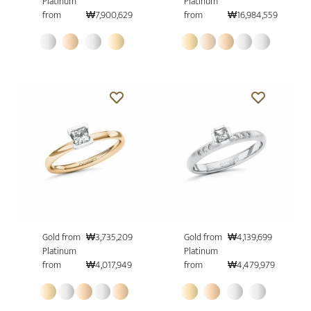
Platinum
Platinum
from
₩7,900,629
from
₩16,984,559
Gold from
₩3,735,209
Gold from
₩4,139,699
Platinum
Platinum
from
₩4,017,949
from
₩4,479,979