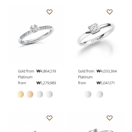
Gold from
₩4,864,519
Gold from
₩4,033,364
Platinum
Platinum
from
₩5,279,989
from
₩5,041,171