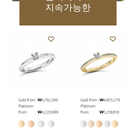
지속가능한
Gold from
₩3,792,399
Gold from
₩4,855,279
Platinum
Platinum
from
₩4,220,999
from
₩5,218,839