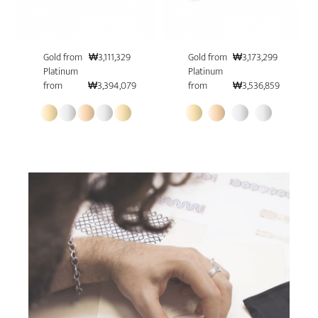
Gold from
₩3,111,329
Gold from
₩3,173,299
Platinum
Platinum
from
₩3,394,079
from
₩3,536,859